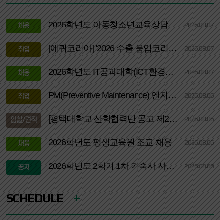
2026학년도 아동청소년교육상담학과/재활상담학과 조교 채용
2026.08.07
채용
[에퀴코리아] '2026 수출 붐업코리아 해외 초청 바이어 수출상담회 및 K-뷰티 엑스포 코리아 통역사모집 (~10/20 마감) [지원 방법 (택 1)]
2026.08.07
취업
2026학년도 IT공과대학(ICT환경융합학과 / 지능형반도체학과) 조교 채용
2026.08.07
채용
PM(Preventive Maintenance) 엔지니어(100여명) - 반도체 제조 설비 내 유지·보수 엔지니어(클린룸) 채용안내
2026.08.06
취업
[평택대학교 산학협력단 공고 제2026-2호] (재공고입찰) 플라즈마를 사용한 원자층 증착 설비 (PE-ALD, Plasma Enhance Atomic Layer Deposition)
2026.08.06
입찰/견적
2026학년도 평생교육원 조교 채용
2026.08.06
채용
2026학년도 2학기 1차 기숙사 사생 모집 안내
2026.08.06
공지
SCHEDULE